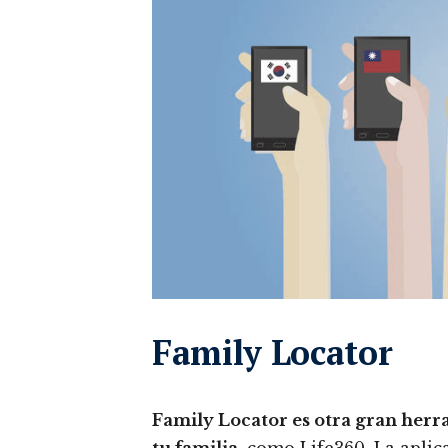
Family Locator
Family Locator es otra gran herra
tu familia
, como Life360. La apli