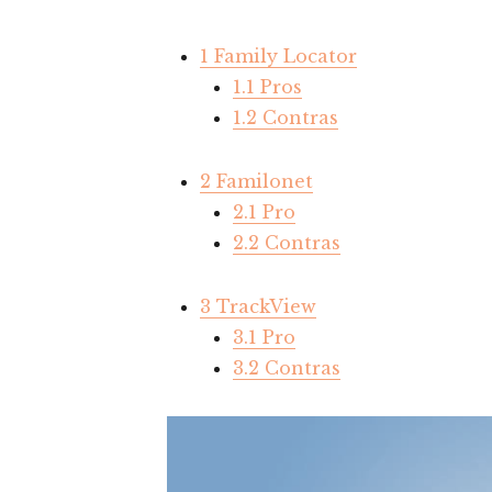
1
Family Locator
1.1
Pros
1.2
Contras
2
Familonet
2.1
Pro
2.2
Contras
3
TrackView
3.1
Pro
3.2
Contras