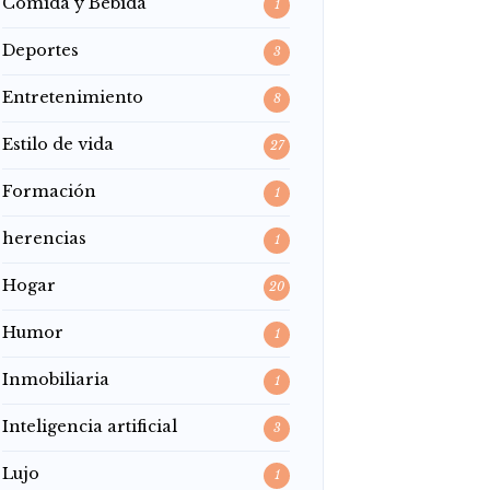
Comida y Bebida
1
Deportes
3
Entretenimiento
8
Estilo de vida
27
Formación
1
herencias
1
Hogar
20
Humor
1
Inmobiliaria
1
Inteligencia artificial
3
Lujo
1