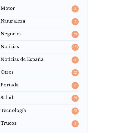
Motor
2
Naturaleza
1
Negocios
18
Noticias
361
Noticias de España
3
Otros
12
Portada
6
Salud
10
Tecnología
12
Trucos
1