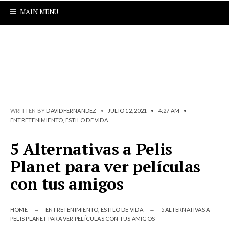
MAIN MENU
WRITTEN BY
DAVIDFERNANDEZ
•
JULIO 12, 2021
•
4:27 AM
•
ENTRETENIMIENTO
,
ESTILO DE VIDA
5 Alternativas a Pelis
Planet para ver películas
con tus amigos
HOME
ENTRETENIMIENTO
,
ESTILO DE VIDA
5 ALTERNATIVAS A
PELIS PLANET PARA VER PELÍCULAS CON TUS AMIGOS