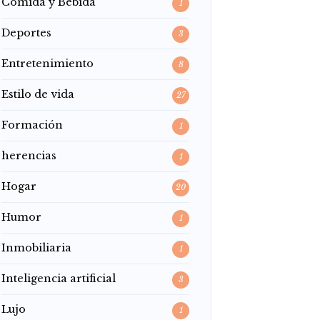
Comida y Bebida
1
Deportes
3
Entretenimiento
8
Estilo de vida
27
Formación
1
herencias
1
Hogar
20
Humor
1
Inmobiliaria
1
Inteligencia artificial
3
Lujo
1