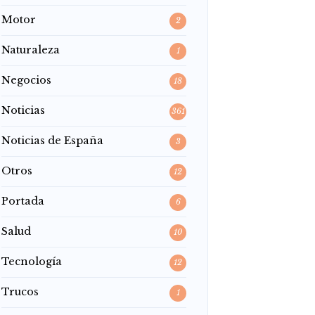
Motor
2
Naturaleza
1
Negocios
18
Noticias
361
Noticias de España
3
Otros
12
Portada
6
Salud
10
Tecnología
12
Trucos
1