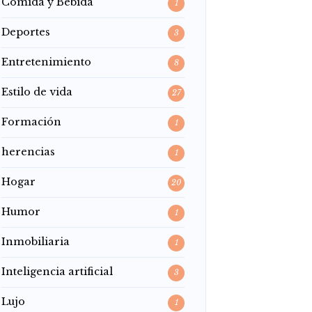
Comida y Bebida
1
Deportes
3
Entretenimiento
8
Estilo de vida
27
Formación
1
herencias
1
Hogar
20
Humor
1
Inmobiliaria
1
Inteligencia artificial
3
Lujo
1