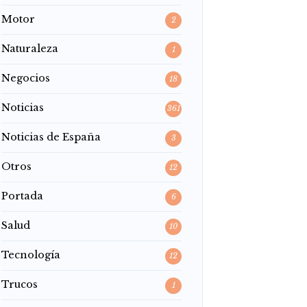
Motor
2
Naturaleza
1
Negocios
18
Noticias
361
Noticias de España
3
Otros
12
Portada
6
Salud
10
Tecnología
12
Trucos
1