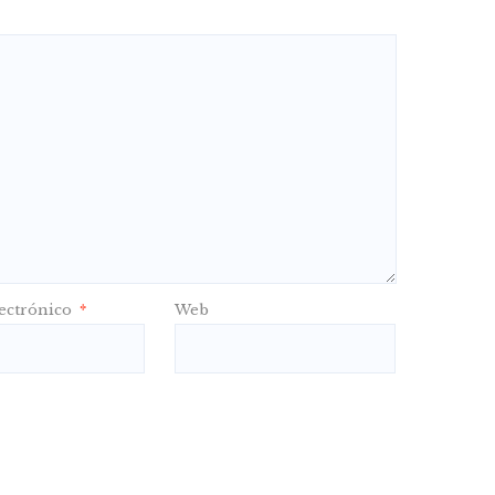
ectrónico
*
Web