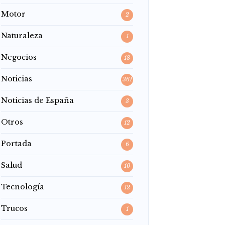
Motor
2
Naturaleza
1
Negocios
18
Noticias
361
Noticias de España
3
Otros
12
Portada
6
Salud
10
Tecnología
12
Trucos
1