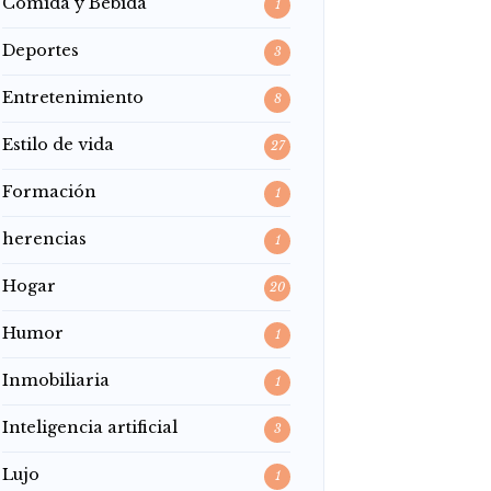
Comida y Bebida
1
Deportes
3
Entretenimiento
8
Estilo de vida
27
Formación
1
herencias
1
Hogar
20
Humor
1
Inmobiliaria
1
Inteligencia artificial
3
Lujo
1