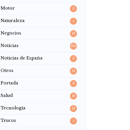
Motor
2
Naturaleza
1
Negocios
18
Noticias
361
Noticias de España
3
Otros
12
Portada
6
Salud
10
Tecnología
12
Trucos
1