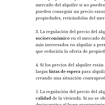
mercado del alquiler si no pueden
pueden conseguir un precio razon
propiedades, retirándolas del mer
3. La regulación del precio del al
socioeconómico
en el mercado del
más interesados en alquilar a per
que reduciría la oferta de propied
4. Si los precios del alquiler está
largas
listas de espera
para alquil
creando una situación contrapro
5. La regulación del precio del al
calidad
de la vivienda. Si no se o
desincentiva el buen mantenimien