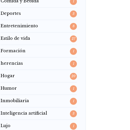
Comida y Bebida
1
Deportes
3
Entretenimiento
8
Estilo de vida
27
Formación
1
herencias
1
Hogar
20
Humor
1
Inmobiliaria
1
Inteligencia artificial
3
Lujo
1