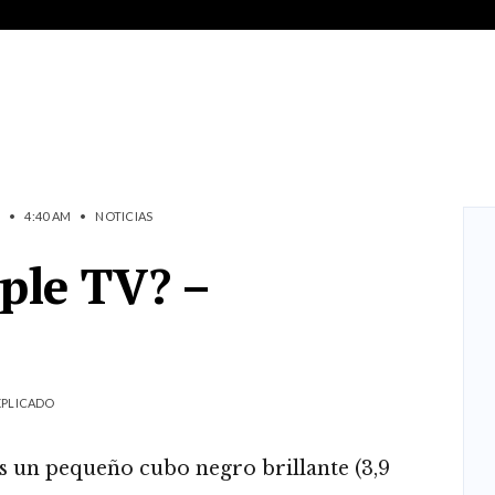
•
4:40 AM
•
NOTICIAS
ple TV? –
EXPLICADO
es un pequeño cubo negro brillante (3,9