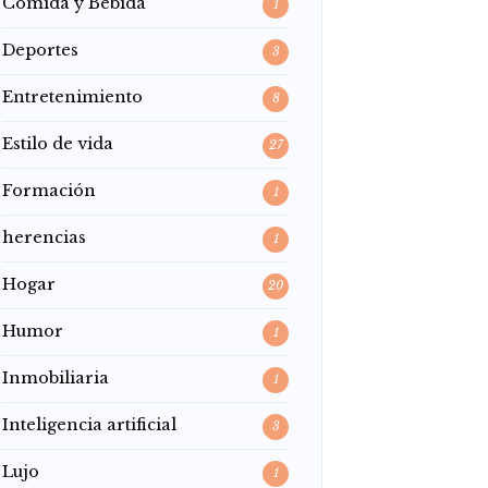
Comida y Bebida
1
Deportes
3
Entretenimiento
8
Estilo de vida
27
Formación
1
herencias
1
Hogar
20
Humor
1
Inmobiliaria
1
Inteligencia artificial
3
Lujo
1