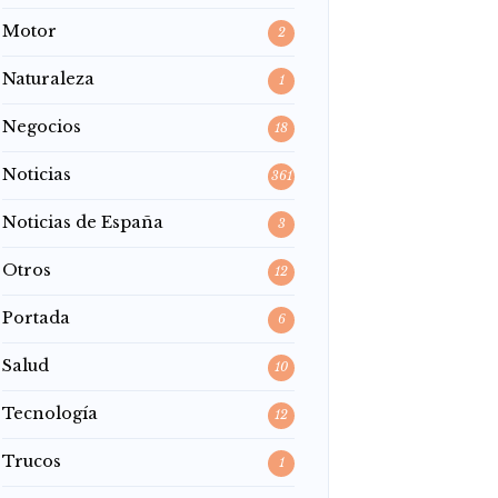
Motor
2
Naturaleza
1
Negocios
18
Noticias
361
Noticias de España
3
Otros
12
Portada
6
Salud
10
Tecnología
12
Trucos
1