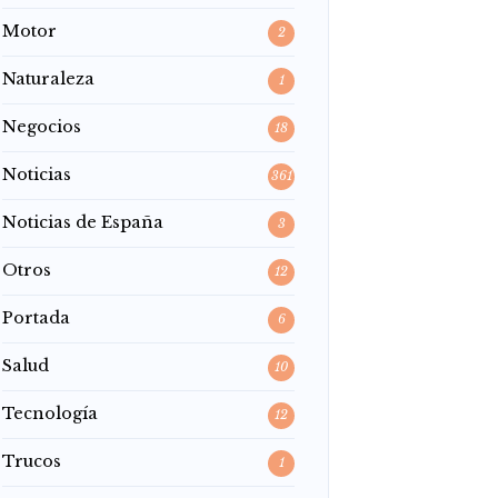
Motor
2
Naturaleza
1
Negocios
18
Noticias
361
Noticias de España
3
Otros
12
Portada
6
Salud
10
Tecnología
12
Trucos
1