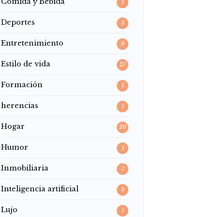
Comida y Bebida
1
Deportes
3
Entretenimiento
8
Estilo de vida
27
Formación
1
herencias
1
Hogar
20
Humor
1
Inmobiliaria
1
Inteligencia artificial
3
Lujo
1