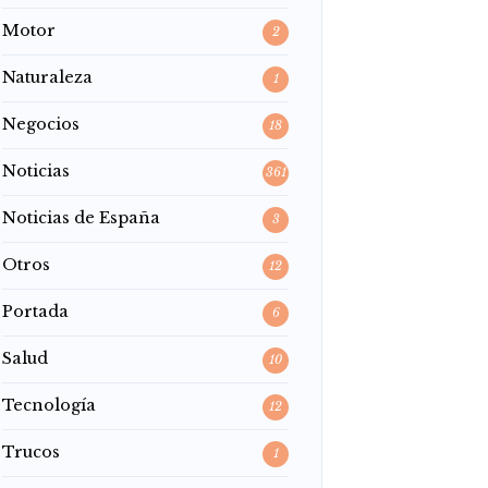
Motor
2
Naturaleza
1
Negocios
18
Noticias
361
Noticias de España
3
Otros
12
Portada
6
Salud
10
Tecnología
12
Trucos
1