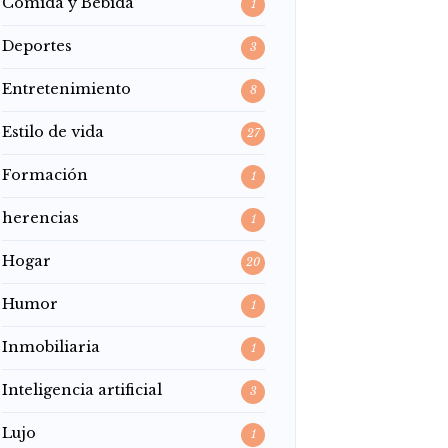
Comida y Bebida
1
Deportes
3
Entretenimiento
8
Estilo de vida
27
Formación
1
herencias
1
Hogar
20
Humor
1
Inmobiliaria
1
Inteligencia artificial
3
Lujo
1