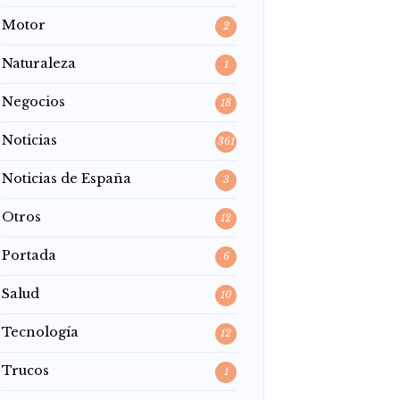
Motor
2
Naturaleza
1
Negocios
18
Noticias
361
Noticias de España
3
Otros
12
Portada
6
Salud
10
Tecnología
12
Trucos
1