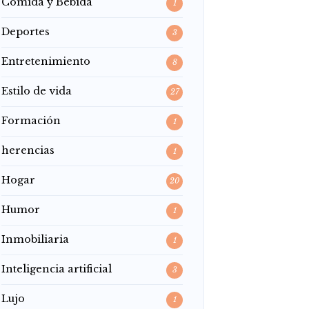
Comida y Bebida
1
Deportes
3
Entretenimiento
8
Estilo de vida
27
Formación
1
herencias
1
Hogar
20
Humor
1
Inmobiliaria
1
Inteligencia artificial
3
Lujo
1