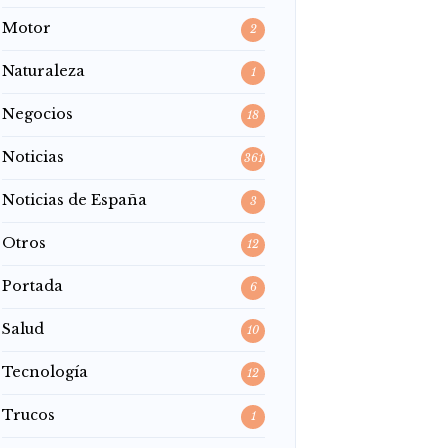
Motor
2
Naturaleza
1
Negocios
18
Noticias
361
Noticias de España
3
Otros
12
Portada
6
Salud
10
Tecnología
12
Trucos
1