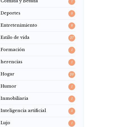
Comida y Bebida
1
Deportes
3
Entretenimiento
8
Estilo de vida
27
Formación
1
herencias
1
Hogar
20
Humor
1
Inmobiliaria
1
Inteligencia artificial
3
Lujo
1