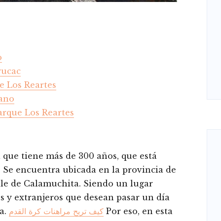
o
yucac
de Los Reartes
rano
arque Los Reartes
 que tiene más de 300 años, que está
. Se encuentra ubicada en la provincia de
lle de Calamuchita. Siendo un lugar
 y extranjeros que desean pasar un día
za.
كيف تربح مراهنات كرة القدم
Por eso, en esta