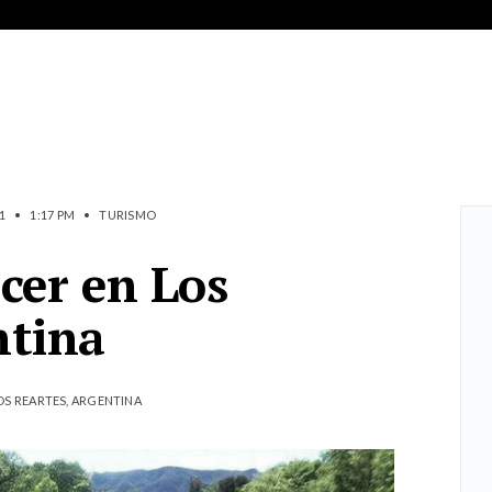
1
•
1:17 PM
•
TURISMO
cer en Los
ntina
OS REARTES, ARGENTINA