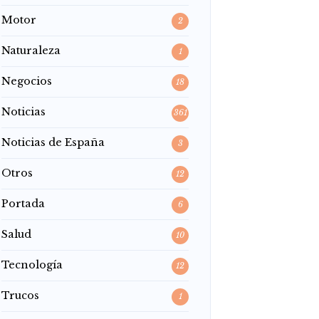
Motor
2
Naturaleza
1
Negocios
18
Noticias
361
Noticias de España
3
Otros
12
Portada
6
Salud
10
Tecnología
12
Trucos
1