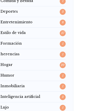
Comida y Bebida
1
Deportes
3
Entretenimiento
8
Estilo de vida
27
Formación
1
herencias
1
Hogar
20
Humor
1
Inmobiliaria
1
Inteligencia artificial
3
Lujo
1