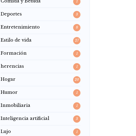
Comida y Bebida
1
Deportes
3
Entretenimiento
8
Estilo de vida
27
Formación
1
herencias
1
Hogar
20
Humor
1
Inmobiliaria
1
Inteligencia artificial
3
Lujo
1