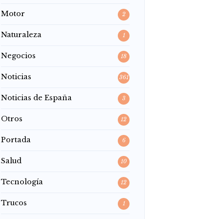
Motor
2
Naturaleza
1
Negocios
18
Noticias
361
Noticias de España
3
Otros
12
Portada
6
Salud
10
Tecnología
12
Trucos
1