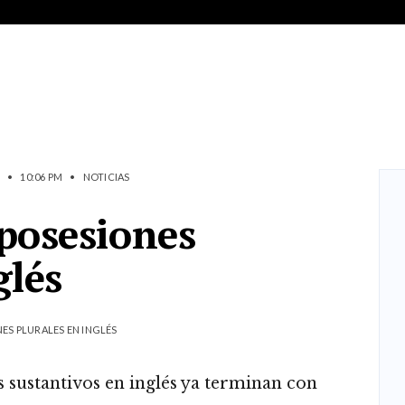
•
10:06 PM
•
NOTICIAS
posesiones
glés
S PLURALES EN INGLÉS
s sustantivos en inglés ya terminan con