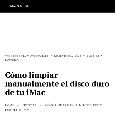
MAIN MENU
WRITTEN BY
DAVIDFERNANDEZ
•
DICIEMBRE 17, 2018
•
10:58 PM
•
NOTICIAS
Cómo limpiar
manualmente el disco duro
de tu iMac
HOME
NOTICIAS
CÓMO LIMPIAR MANUALMENTE EL DISCO
DURO DE TU IMAC