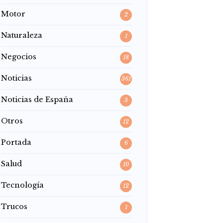
Motor
2
Naturaleza
1
Negocios
18
Noticias
361
Noticias de España
3
Otros
12
Portada
6
Salud
10
Tecnología
12
Trucos
1