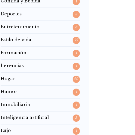
Comida y Bebida
1
Deportes
3
Entretenimiento
8
Estilo de vida
27
Formación
1
herencias
1
Hogar
20
Humor
1
Inmobiliaria
1
Inteligencia artificial
3
Lujo
1