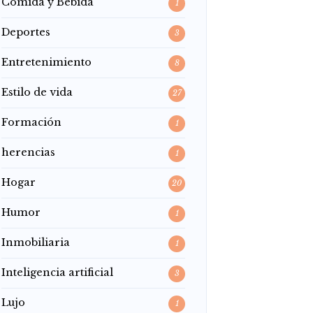
Comida y Bebida
1
Deportes
3
Entretenimiento
8
Estilo de vida
27
Formación
1
herencias
1
Hogar
20
Humor
1
Inmobiliaria
1
Inteligencia artificial
3
Lujo
1