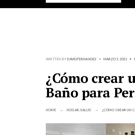
WRITTEN BY
DAVIDFERNANDEZ
•
MARZO 5, 2021
•
¿Cómo crear u
Baño para Pe
HOME
HOGAR
,
SALUD
¿CÓMO CREAR UN C