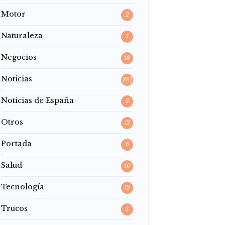
Motor
2
Naturaleza
1
Negocios
18
Noticias
361
Noticias de España
3
Otros
12
Portada
6
Salud
10
Tecnología
12
Trucos
1