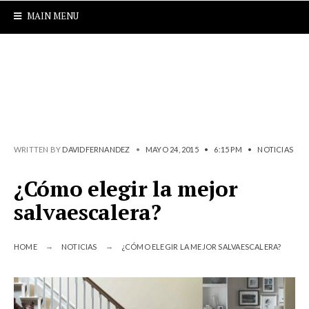
MAIN MENU
WRITTEN BY
DAVIDFERNANDEZ
•
MAYO 24, 2015
•
6:15 PM
•
NOTICIAS
¿Cómo elegir la mejor
salvaescalera?
HOME
NOTICIAS
¿CÓMO ELEGIR LA MEJOR SALVAESCALERA?