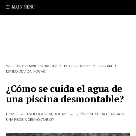
MAIN MENU
WRITTEN BY
DAVIDFERNANDEZ
•
FEBRERO 8, 2021
•
12:24 AM
•
ESTILO DE VIDA
,
HOGAR
¿Cómo se cuida el agua de
una piscina desmontable?
HOME
ESTILO DE VIDA
,
HOGAR
¿CÓMO SE CUIDA EL AGUA DE
UNA PISCINA DESMONTABLE?