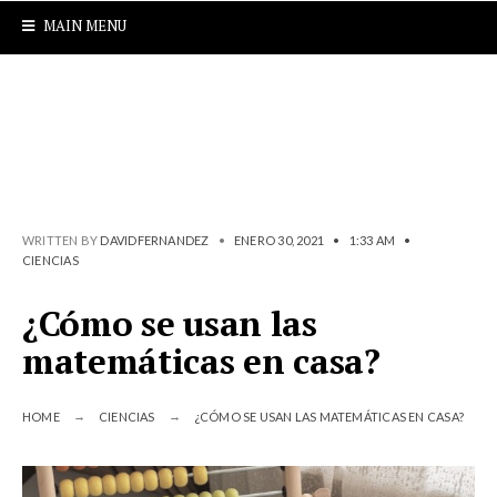
MAIN MENU
WRITTEN BY
DAVIDFERNANDEZ
•
ENERO 30, 2021
•
1:33 AM
•
CIENCIAS
¿Cómo se usan las
matemáticas en casa?
HOME
CIENCIAS
¿CÓMO SE USAN LAS MATEMÁTICAS EN CASA?