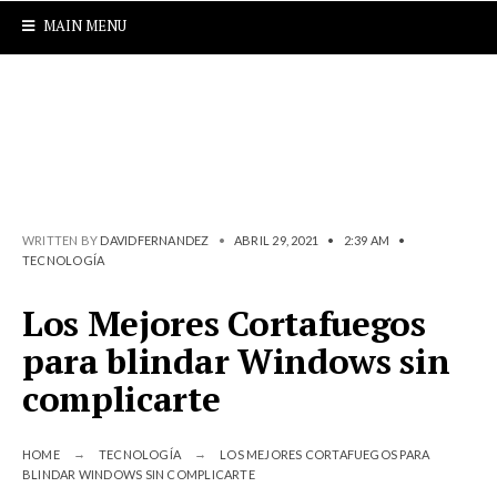
MAIN MENU
WRITTEN BY
DAVIDFERNANDEZ
•
ABRIL 29, 2021
•
2:39 AM
•
TECNOLOGÍA
Los Mejores Cortafuegos
para blindar Windows sin
complicarte
HOME
TECNOLOGÍA
LOS MEJORES CORTAFUEGOS PARA
BLINDAR WINDOWS SIN COMPLICARTE