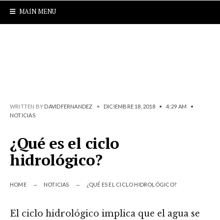
MAIN MENU
WRITTEN BY
DAVIDFERNANDEZ
•
DICIEMBRE 18, 2018
•
4:29 AM
•
NOTICIAS
¿Qué es el ciclo
hidrológico?
HOME
NOTICIAS
¿QUÉ ES EL CICLO HIDROLÓGICO?
El ciclo hidrológico implica que el agua se