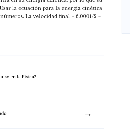
ntra en su energía cinética, por lo que su
. Usar la ecuación para la energía cinética
 números: La velocidad final = 6.0001/2 =
ulso en la Física?
→
ado