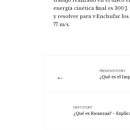
trabajo realizado en el disco e
energía cinética final es 300 J
y resolver para v:Enchufar los
77 m/s.
PREVIOUS STORY
←
¿Qué es el Imp
NEXT STORY
¿Qué es Kwanzaa? – Explic