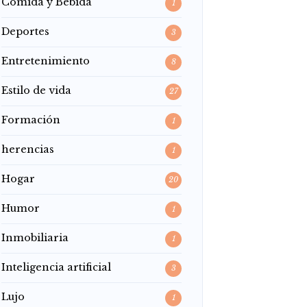
Comida y Bebida
1
Deportes
3
Entretenimiento
8
Estilo de vida
27
Formación
1
herencias
1
Hogar
20
Humor
1
Inmobiliaria
1
Inteligencia artificial
3
Lujo
1