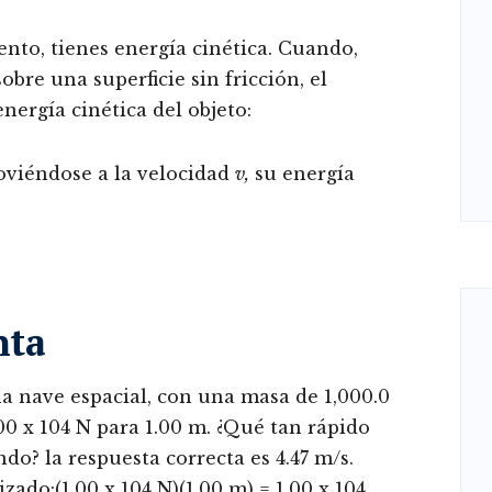
nto, tienes energía cinética. Cuando,
obre una superficie sin fricción, el
energía cinética del objeto:
viéndose a la velocidad
v
,
su energía
nta
 nave espacial, con una masa de 1,000.0
00 x 104 N para 1.00 m. ¿Qué tan rápido
do? la respuesta correcta es 4.47 m/s.
izado:(1.00 x 104 N)(1.00 m) = 1.00 x 104