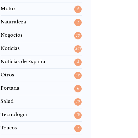
Motor
2
Naturaleza
1
Negocios
18
Noticias
361
Noticias de España
3
Otros
12
Portada
6
Salud
10
Tecnología
12
Trucos
1