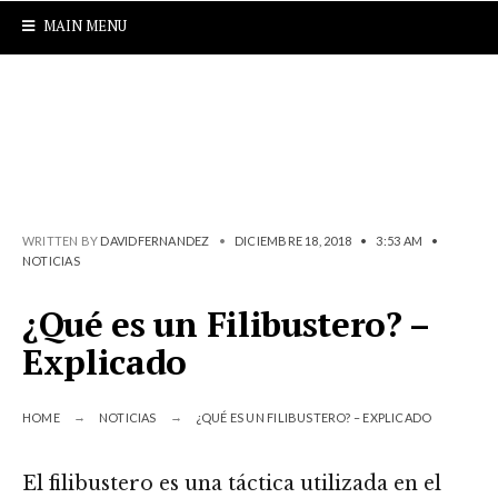
MAIN MENU
WRITTEN BY
DAVIDFERNANDEZ
•
DICIEMBRE 18, 2018
•
3:53 AM
•
NOTICIAS
¿Qué es un Filibustero? –
Explicado
HOME
NOTICIAS
¿QUÉ ES UN FILIBUSTERO? – EXPLICADO
El filibustero es una táctica utilizada en el