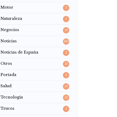
Motor
2
Naturaleza
1
Negocios
18
Noticias
361
Noticias de España
3
Otros
12
Portada
6
Salud
10
Tecnología
12
Trucos
1