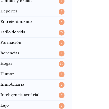
Comida y Bebida
1
Deportes
3
Entretenimiento
8
Estilo de vida
27
Formación
1
herencias
1
Hogar
20
Humor
1
Inmobiliaria
1
Inteligencia artificial
3
Lujo
1