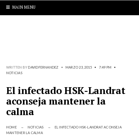
MAIN MENU
WRITTEN BY
DAVIDFERNANDEZ
•
MARZO 23, 2015
•
7:49 PM
•
NOTICIAS
El infectado HSK-Landrat
aconseja mantener la
calma
HOME
NOTICIAS
EL INFECTADO HSK-LANDRAT ACONSEJA
MANTENER LA CALMA